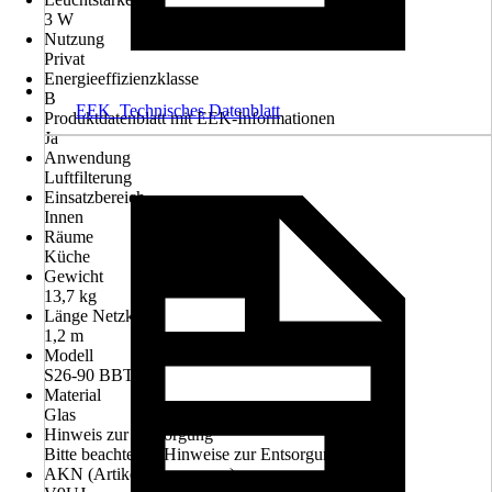
3 W
Nutzung
Privat
Energieeffizienzklasse
B
EEK_Technisches Datenblatt
Produktdatenblatt mit EEK-Informationen
Ja
Anwendung
Luftfilterung
Einsatzbereich
Innen
Räume
Küche
Gewicht
13,7 kg
Länge Netzkabel
1,2 m
Modell
S26-90 BBTY
Material
Glas
Hinweis zur Entsorgung
Bitte beachte die Hinweise zur Entsorgung
AKN (Artikelkurznummer)