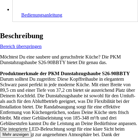
Bedienungsanleitung
Beschreibung
Bereich überspringen
Möchtest Du eine saubere und geruchsfreie Küche? Die PKM
Dunstabzugshaube S26-90BBTY bietet Dir genau das.
Produktmerkmale der PKM Dunstabzugshaube S26-90BBTY
Darum solltest Du zugreifen: Diese Kopffreihaube in elegantem
Schwarz passt perfekt in jede moderne Küche. Mit einer Breite von
89,5 cm und einer Tiefe von 37,2 cm bietet sie ausreichend Platz über
Deinem Kochfeld. Die Dunstabzugshaube ist sowohl für den Umluft-
als auch für den Abluftbetrieb geeignet, was Dir Flexibilität bei der
Installation bietet. Die Randabsaugung sorgt für eine effektive
Entfernung von Küchengerüchen, sodass Deine Küche stets frisch
bleibt. Mit einer Gebläseleistung von 185-348 m³/h und drei
Gebläsestufen kannst Du die Leistung an Deine Bedürfnisse anpassen.
Die integrierte LED-Beleuchtung sorgt für eine klare Sicht beim
Kochen und trägt zur angenehmen Atmosphäre bei. Dank der
Mehr anzeigen