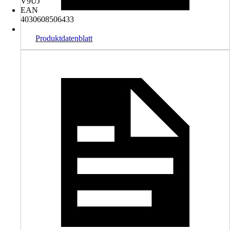
V9UJ
EAN
4030608506433
Produktdatenblatt