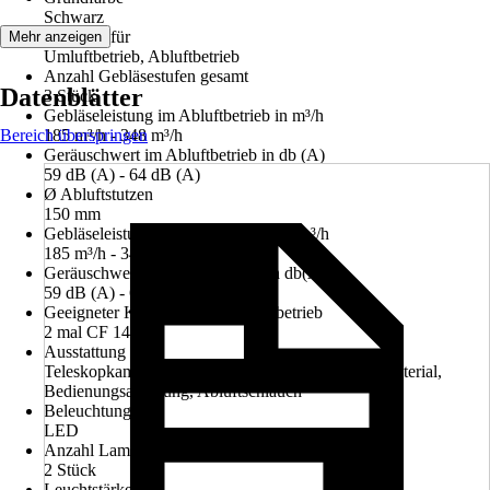
Schwarz
Geeignet für
Mehr anzeigen
Umluftbetrieb, Abluftbetrieb
Anzahl Gebläsestufen gesamt
Datenblätter
3 Stück
Gebläseleistung im Abluftbetrieb in m³/h
Bereich überspringen
185 m³/h - 348 m³/h
Geräuschwert im Abluftbetrieb in db (A)
59 dB (A) - 64 dB (A)
Ø Abluftstutzen
150 mm
Gebläseleistung im Umluftbetrieb in m³/h
185 m³/h - 348 m³/h
Geräuschwert im Umluftbetrieb in db(A)
59 dB (A) - 64 dB (A)
Geeigneter Kohlefilter für Umluftbetrieb
2 mal CF 140
Ausstattung
Teleskopkamin, Rückschlagklappe, Befestigungsmaterial,
Bedienungsanleitung, Abluftschlauch
Beleuchtung
LED
Anzahl Lampen
2 Stück
Leuchtstärke