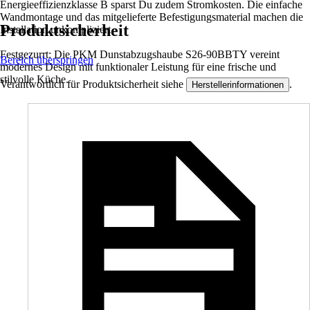
Energieeffizienzklasse B sparst Du zudem Stromkosten. Die einfache
Wandmontage und das mitgelieferte Befestigungsmaterial machen die
Produktsicherheit
Installation unkompliziert.
Festgezurrt: Die PKM Dunstabzugshaube S26-90BBTY vereint
Bereich überspringen
modernes Design mit funktionaler Leistung für eine frische und
stilvolle Küche.
Verantwortlich für Produktsicherheit siehe
.
Herstellerinformationen