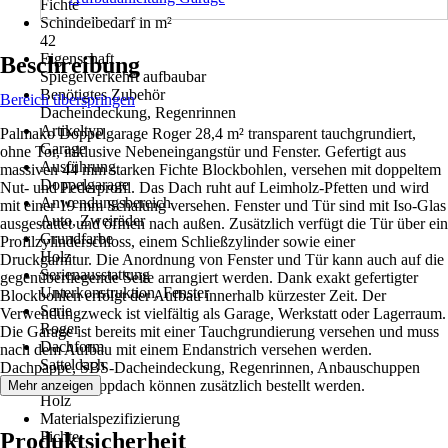
Fichte
Schindelbedarf in m²
42
Eigenschaft
Beschreibung
Spiegelverkehrt aufbaubar
Benötigtes Zubehör
Bereich überspringen
Dacheindeckung, Regenrinnen
Artikeltyp
Palmako Doppelgarage Roger 28,4 m² transparent tauchgrundiert,
Garage
ohne Tor, inklusive Nebeneingangstür und Fenster. Gefertigt aus
Ausführung
massiven 44 mm starken Fichte Blockbohlen, versehen mit doppeltem
Doppelgarage
Nut- und Federprofil. Das Dach ruht auf Leimholz-Pfetten und wird
Anwendungsbereich
mit einer 19 mm Schalung versehen. Fenster und Tür sind mit Iso-Glas
Auto, Zweiräder
ausgestattet und öffnen nach außen. Zusätzlich verfügt die Tür über ein
Grundfarbe
Profilzylinderschloss, einem Schließzylinder sowie einer
Holz
Druckgarnitur. Die Anordnung von Fenster und Tür kann auch auf die
Serienausstattung
gegenüberliegende Seite arrangiert werden. Dank exakt gefertigter
Unterkonstruktion, Fenster
Blockbohlen erfolgt der Aufbau innerhalb kürzester Zeit. Der
Serie
Verwendungzweck ist vielfältig als Garage, Werkstatt oder Lagerraum.
Roger
Die Garage ist bereits mit einer Tauchgrundierung versehen und muss
Dachform
nach dem Aufbau mit einem Endanstrich versehen werden.
Satteldach
Dachpappe, SBS-Dacheindeckung, Regenrinnen, Anbauschuppen
Material
sowie ein Schleppdach können zusätzlich bestellt werden.
Mehr anzeigen
Holz
Materialspezifizierung
Produktsicherheit
Fichte