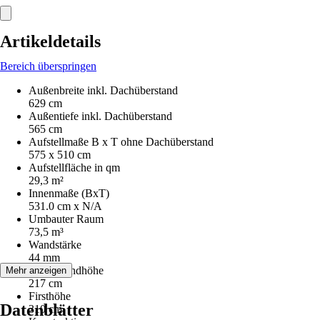
Artikeldetails
Bereich überspringen
Außenbreite inkl. Dachüberstand
629 cm
Außentiefe inkl. Dachüberstand
565 cm
Aufstellmaße B x T ohne Dachüberstand
575 x 510 cm
Aufstellfläche in qm
29,3 m²
Innenmaße (BxT)
531.0 cm x N/A
Umbauter Raum
73,5 m³
Wandstärke
44 mm
Seitenwandhöhe
Mehr anzeigen
217 cm
Firsthöhe
Datenblätter
310 cm