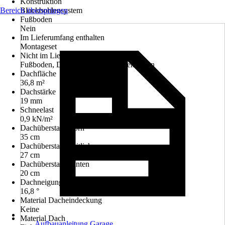
Konstruktion
Bereich überspringen
Blockbohlensystem
Fußboden
Nein
Im Lieferumfang enthalten
Montageset
Nicht im Lieferumfang enthalten
Fußboden, Dacheindeckung, Regenrinnen
Dachfläche
36,8 m²
Dachstärke
19 mm
Schneelast
0,9 kN/m²
Dachüberstand vorn
35 cm
Dachüberstand seitlich
27 cm
Dachüberstand hinten
20 cm
Dachneigung
16,8 °
Material Dacheindeckung
Keine
Material Dach
Aufbauanleitung Garage