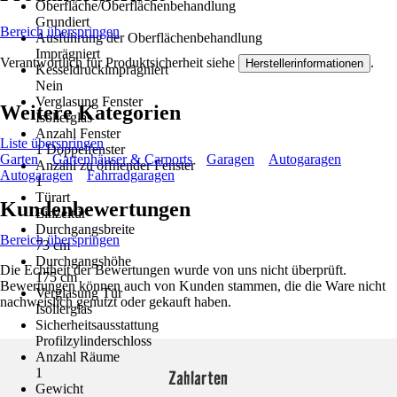
Oberfläche/Oberflächenbehandlung
Grundiert
Bereich überspringen
Ausführung der Oberflächenbehandlung
Imprägniert
Verantwortlich für Produktsicherheit siehe
.
Herstellerinformationen
Kesseldruckimprägniert
Nein
Verglasung Fenster
Weitere Kategorien
Isolierglas
Anzahl Fenster
Liste überspringen
1 Doppelfenster
Garten
Gartenhäuser & Carports
Garagen
Autogaragen
Anzahl zu öffnender Fenster
Autogaragen
Fahrradgaragen
1
Türart
Kundenbewertungen
Einzeltür
Durchgangsbreite
Bereich überspringen
73 cm
Durchgangshöhe
Die Echtheit der Bewertungen wurde von uns nicht überprüft.
175 cm
Bewertungen können auch von Kunden stammen, die die Ware nicht
Verglasung Tür
nachweislich genutzt oder gekauft haben.
Isolierglas
Sicherheitsausstattung
Profilzylinderschloss
Anzahl Räume
1
Zahlarten
Gewicht