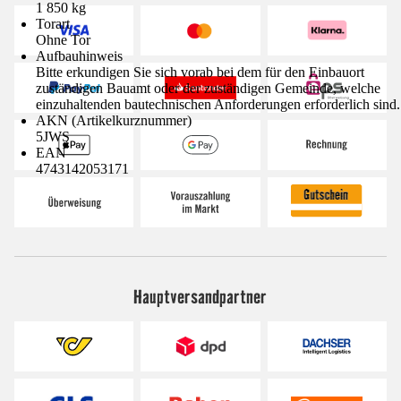
1 850 kg
Torart
Ohne Tor
Aufbauhinweis
Bitte erkundigen Sie sich vorab bei dem für den Einbauort
zuständigen Bauamt oder der zuständigen Gemeinde, welche
einzuhaltenden bautechnischen Anforderungen erforderlich sind.
AKN (Artikelkurznummer)
5JWS
EAN
4743142053171
Hauptversandpartner