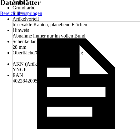
Datenblätter
3 mm
Grundfarbe
Bereich überspringen
Silber
Artikelvorteil
für exakte Kanten, planebene Flächen
Hinweis
Abnahme immer nur im vollen Bund
Schenkellänge
28 mm
Oberfläche/Oberflächenbehandlung
-
AKN (Artikelkurznummer)
YNGP
EAN
4022842005018