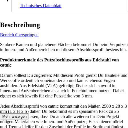
Technisches Datenblatt
Beschreibung
Bereich überspringen
Saubere Kanten und planebene Flächen bekommst Du beim Verputzen
in Innen- und Außenbereichen mit diesem Abschlussprofil bestens hin.
Produktmerkmale des Putzabschlussprofils aus Edelstahl von
catnic
Darum solltest Du zugreifen: Mit diesem Profil grenzt Du Bauteile und
Werkstoffe ordentlich voneinander ab und kannst ebenso Fugen
ausbilden. Aus Edelstahl (V2A) gefertigt, lässt es sich sowohl in
Innen- und Außenbereichen als auch in Feuchträumen nutzen. Dabei
eignet es sich jeweils für eine Putzstärke von 3 mm.
Jedes Abschlussprofil von catnic kommt mit den Maßen 2500 x 28 x 3
mm (L x H x S) daher. Du bekommst es im sparsamen Pack zu 25
Stück. Gut zu wissen, dass Du auch alle weiteren für Dein Projekt
Mehr anzeigen
nötigen Materialien wie Innen- und Außenputze, Eckschienenmörtel
und Trennschleifer für den Zuschnitt der Profile im Sortiment findest.