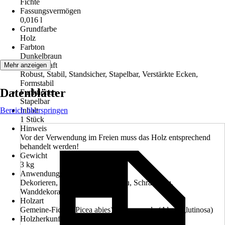
Fichte
Fassungsvermögen
0,016 l
Grundfarbe
Holz
Farbton
Dunkelbraun
Eigenschaft
Mehr anzeigen
Robust, Stabil, Standsicher, Stapelbar, Verstärkte Ecken,
Formstabil
Datenblätter
Funktionen
Stapelbar
Bereich überspringen
Inhalt
1 Stück
Hinweis
Vor der Verwendung im Freien muss das Holz entsprechend
behandelt werden!
Gewicht
3 kg
Anwendung
Dekorieren, Dekoration, Regalbau, Schrankbau,
Wanddekoration
Holzart
Gemeine-Fichte (Picea abies), Schwarzerle (Alnus glutinosa)
Holzherkunft