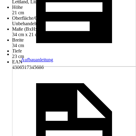
Lettland, Litauen
Höhe
21 cm
Oberfläche/Oberflächenbehandlung
Unbehandelt
Maße (BxHxT)
34 cm x 21 cm x 23 cm
Breite
34 cm
Tiefe
23 cm
Aufbauanleitung
EAN
4306517345686