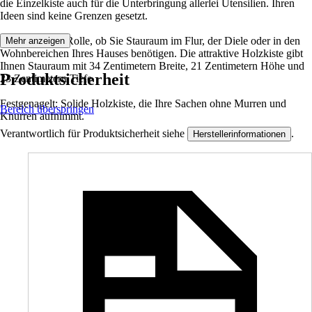
die Einzelkiste auch für die Unterbringung allerlei Utensilien. Ihren
Ideen sind keine Grenzen gesetzt.
Es spielt keine Rolle, ob Sie Stauraum im Flur, der Diele oder in den
Mehr anzeigen
Wohnbereichen Ihres Hauses benötigen. Die attraktive Holzkiste gibt
Ihnen Stauraum mit 34 Zentimetern Breite, 21 Zentimetern Höhe und
Produktsicherheit
23 Zentimetern Tiefe.
Festgenagelt: Solide Holzkiste, die Ihre Sachen ohne Murren und
Bereich überspringen
Knurren aufnimmt.
Verantwortlich für Produktsicherheit siehe
.
Herstellerinformationen