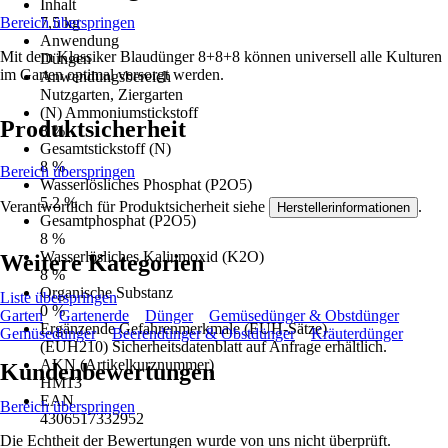
Inhalt
Bereich überspringen
7,5 kg
Anwendung
Mit dem Klassiker Blaudünger 8+8+8 können universell alle Kulturen
Düngen
im Garten optimal versorgt werden.
Anwendungsbereich
Nutzgarten, Ziergarten
(N) Ammoniumstickstoff
Produktsicherheit
8 %
Gesamtstickstoff (N)
8 %
Bereich überspringen
Wasserlösliches Phosphat (P2O5)
5,2 %
Verantwortlich für Produktsicherheit siehe
.
Herstellerinformationen
Gesamtphosphat (P2O5)
8 %
Wasserlösliches Kaliumoxid (K2O)
Weitere Kategorien
8 %
Organische Substanz
Liste überspringen
0 %
Garten
Gartenerde
Dünger
Gemüsedünger & Obstdünger
Ergänzende Gefahrenmerkmale (EUH-Sätze)
Gemüsedünger
Beerendünger & Obstdünger
Kräuterdünger
(EUH210) Sicherheitsdatenblatt auf Anfrage erhältlich.
AKN (Artikelkurznummer)
Kundenbewertungen
HM13
EAN
Bereich überspringen
4306517332952
Die Echtheit der Bewertungen wurde von uns nicht überprüft.