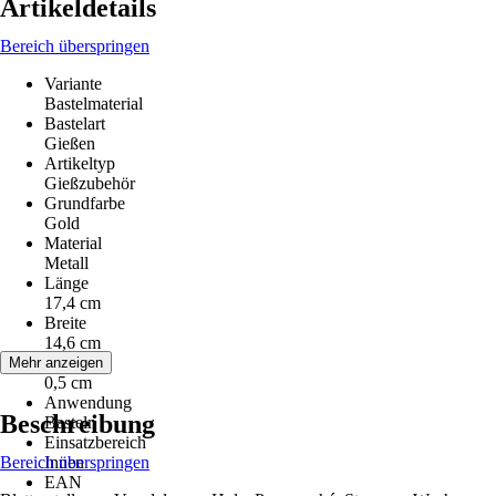
Artikeldetails
Bereich überspringen
Variante
Bastelmaterial
Bastelart
Gießen
Artikeltyp
Gießzubehör
Grundfarbe
Gold
Material
Metall
Länge
17,4 cm
Breite
14,6 cm
Höhe
Mehr anzeigen
0,5 cm
Anwendung
Beschreibung
Basteln
Einsatzbereich
Bereich überspringen
Innen
EAN