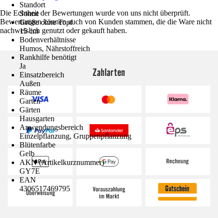
Standort
Die Echtheit der Bewertungen wurde von uns nicht überprüft.
Sonne
Bewertungen können auch von Kunden stammen, die die Ware nicht
Größe ohne Topf
nachweislich genutzt oder gekauft haben.
15 cm
Bodenverhältnisse
Humos, Nährstoffreich
Rankhilfe benötigt
Ja
Zahlarten
Einsatzbereich
Außen
Räume
Garten
Gärten
Hausgarten
Anwendungsbereich
Einzelpflanzung, Gruppenpflanzung
Blütenfarbe
Gelb
AKN (Artikelkurznummer)
GY7E
EAN
4306517469795