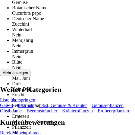
Gemüse
Botanischer Name
Cucurbita pepo
Deutscher Name
Zucchini
Winterhart
Nein
Mehrjährig
Nein
Immergrün
Nein
Blüte
Nein
Blütezeit
Mehr anzeigen
Mai, Juni
Duft
Weitere Kategorien
Kein Duft
Frucht
Liste überspringen
Ja
Garten
Selbstfruchtbar
Pflanzen
Obst, Gemüse & Kräuter
Gemüsepflanzen
Obstbäume
Ja
Beerensträucher
Kräuterpflanzen
Erdbeerpflanzen
Erntezeit
Kundenbewertungen
Juli, August, September
Pflanzzeit
Mai, Juni
Bereich überspringen