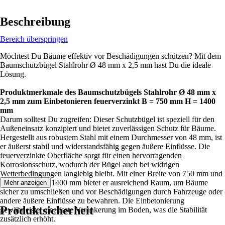
Beschreibung
Bereich überspringen
Möchtest Du Bäume effektiv vor Beschädigungen schützen? Mit dem
Baumschutzbügel Stahlrohr Ø 48 mm x 2,5 mm hast Du die ideale
Lösung.
Produktmerkmale des Baumschutzbügels Stahlrohr Ø 48 mm x
2,5 mm zum Einbetonieren feuerverzinkt B = 750 mm H = 1400
mm
Darum solltest Du zugreifen: Dieser Schutzbügel ist speziell für den
Außeneinsatz konzipiert und bietet zuverlässigen Schutz für Bäume.
Hergestellt aus robustem Stahl mit einem Durchmesser von 48 mm, ist
er äußerst stabil und widerstandsfähig gegen äußere Einflüsse. Die
feuerverzinkte Oberfläche sorgt für einen hervorragenden
Korrosionsschutz, wodurch der Bügel auch bei widrigen
Wetterbedingungen langlebig bleibt. Mit einer Breite von 750 mm und
einer Höhe von 1400 mm bietet er ausreichend Raum, um Bäume
Mehr anzeigen
sicher zu umschließen und vor Beschädigungen durch Fahrzeuge oder
andere äußere Einflüsse zu bewahren. Die Einbetonierung
Produktsicherheit
gewährleistet eine feste Verankerung im Boden, was die Stabilität
zusätzlich erhöht.