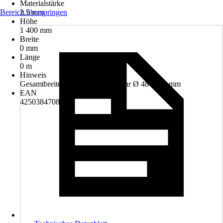
Materialstärke
Bereich überspringen
2,5 mm
Höhe
1 400 mm
Breite
0 mm
Länge
0 m
Hinweis
Gesamtbreite ca 750 mm, Stahlrohr Ø 48 x 2,5 mm
EAN
4250384708894