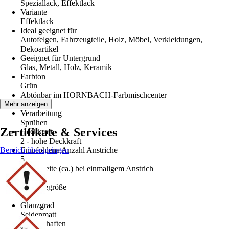
Speziallack, Effektlack
Variante
Effektlack
Ideal geeignet für
Autofelgen, Fahrzeugteile, Holz, Möbel, Verkleidungen,
Dekoartikel
Geeignet für Untergrund
Glas, Metall, Holz, Keramik
Farbton
Grün
Abtönbar im HORNBACH-Farbmischcenter
Nein
Mehr anzeigen
Verarbeitung
Sprühen
Zertifikate & Services
Deckkraft
2 - hohe Deckkraft
Bereich überspringen
Empfohlene Anzahl Anstriche
5
Reichweite (ca.) bei einmaligem Anstrich
1,5 m²/l
Gebindegröße
0,4 l
Glanzgrad
Seidenmatt
Eigenschaften