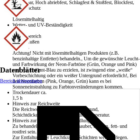
Abziehbar, Hoch abriebfest, Schlagfest & Stoßfest, Blockfest,
Fleckenschutz
Basis
Lösemittelhaltig
Wetter- und UV-Beständigkeit
Ja
Einsatzbereich
Innen, Außen
Hinweis
Achtung! Nicht mit lösemittelhaltigen Produkten (z.B.
benzinhaltige Entfetter) behandeln., Um die gewünschte Leucht-
und Farbwirkung der Neon-Farbtöne (Grün, Orange und Pink)
Datenblätter
und von Brillant-Blau zu erzielen, ist zwingend eine „weiße“
Vorbeschichtung oder ein weißer Untergrund erforderlich!, Bei
Bereich überspringen
den Neonfarben (Pink, Orange, Grün) kann es bei
Sonneneinstrahlung zu Farbtonveränderungen kommen.
Trockendauer ca.
1,5 h
Hinweis zur Reichweite
Die Reichweite variiert je nach Untergrund,
Schichtdickenauftrag und Umgebungstemperatur.
Hinweis zur Untergrundvorbehandlung
Zu behandelnde Flächen müssen sauber, trocken, fett- und
rostfrei sein.
Zur Entfaltung der Leuchtkraft 2 Schichten weiß vorlegen.