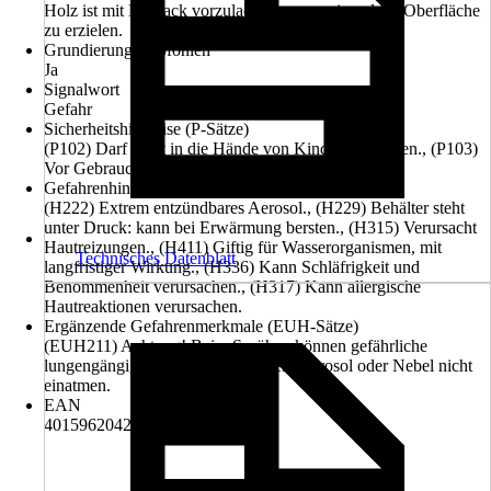
Holz ist mit Klarlack vorzulackieren, um eine glatte Oberfläche
zu erzielen.
Grundierung empfohlen
Ja
Signalwort
Gefahr
Sicherheitshinweise (P-Sätze)
(P102) Darf nicht in die Hände von Kindern gelangen., (P103)
Vor Gebrauch Kennzeichnungsetikett lesen.
Gefahrenhinweise (H-Sätze)
(H222) Extrem entzündbares Aerosol., (H229) Behälter steht
unter Druck: kann bei Erwärmung bersten., (H315) Verursacht
Hautreizungen., (H411) Giftig für Wasserorganismen, mit
Technisches Datenblatt
langfristiger Wirkung., (H336) Kann Schläfrigkeit und
Benommenheit verursachen., (H317) Kann allergische
Hautreaktionen verursachen.
Ergänzende Gefahrenmerkmale (EUH-Sätze)
(EUH211) Achtung! Beim Sprühen können gefährliche
lungengängige Tröpfchen entstehen. Aerosol oder Nebel nicht
einatmen.
EAN
4015962042544