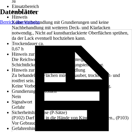
Ja
Einsatzbereich
Datenblätter
Innen, Außen
Hinweis
Bereich überspringen
Keine Vorbehandlung mit Grundierungen und keine
Nachbehandlung mit weiteren Deck- und Klarlacken
notwendig., Nicht auf kunstharzlackierte Oberflächen sprühen,
da der Lack eventuell hochziehen kann.
Trockendauer ca.
0,67 h
Hinweis zur Reichweite
Die Reichweite variiert je nach Untergrund,
Schichtdickenauftrag und Umgebungstemperatur.
Hinweis zur Untergrundvorbehandlung
Zu behandelnde Flächen müssen sauber, trocken, fett- und
rostfrei sein.
Keine Vorbehandlung mit Grundierungen notwendig.
Grundierung empfohlen
Nein
Signalwort
Gefahr
Sicherheitshinweise (P-Sätze)
(P102) Darf nicht in die Hände von Kindern gelangen., (P103)
Vor Gebrauch Kennzeichnungsetikett lesen.
Gefahrenhinweise (H-Sätze)