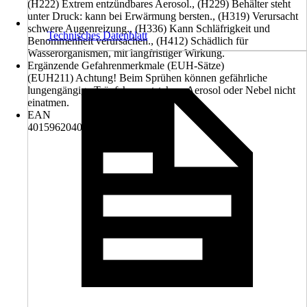
(H222) Extrem entzündbares Aerosol., (H229) Behälter steht
unter Druck: kann bei Erwärmung bersten., (H319) Verursacht
schwere Augenreizung., (H336) Kann Schläfrigkeit und
Technisches Datenblatt
Benommenheit verursachen., (H412) Schädlich für
Wasserorganismen, mit langfristiger Wirkung.
Ergänzende Gefahrenmerkmale (EUH-Sätze)
(EUH211) Achtung! Beim Sprühen können gefährliche
lungengängige Tröpfchen entstehen. Aerosol oder Nebel nicht
einatmen.
EAN
4015962040472