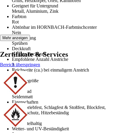
Grills, Heizkörper, Öfen, Kaminofen
Geeignet für Untergrund
Metall, Aluminium, Zink
Farbton
Rot
Abtönbar im HORNBACH-Farbmischcenter
Nein
Verarbeitung
Mehr anzeigen
Sprühen
Deckkraft
Zertifikate & Services
3 - gute Deckkraft
Empfohlene Anzahl Anstriche
Bereich überspringen
3
Reichweite (ca.) bei einmaligem Anstrich
1,5 m²/l
Gebindegröße
0,4 l
Glanzgrad
Seidenmatt
Eigenschaften
Hoch abriebfest, Schlagfest & Stoßfest, Blockfest,
Fleckenschutz, Hitzebeständig
Basis
Lösemittelhaltig
Wetter- und UV-Beständigkeit