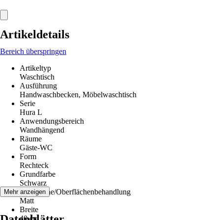
Artikeldetails
Bereich überspringen
Artikeltyp
Waschtisch
Ausführung
Handwaschbecken, Möbelwaschtisch
Serie
Hura L
Anwendungsbereich
Wandhängend
Räume
Gäste-WC
Form
Rechteck
Grundfarbe
Schwarz
Oberfläche/Oberflächenbehandlung
Mehr anzeigen
Matt
Breite
Datenblätter
40 cm