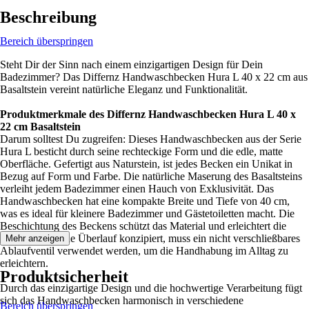
Beschreibung
Bereich überspringen
Steht Dir der Sinn nach einem einzigartigen Design für Dein
Badezimmer? Das Differnz Handwaschbecken Hura L 40 x 22 cm aus
Basaltstein vereint natürliche Eleganz und Funktionalität.
Produktmerkmale des Differnz Handwaschbecken Hura L 40 x
22 cm Basaltstein
Darum solltest Du zugreifen: Dieses Handwaschbecken aus der Serie
Hura L besticht durch seine rechteckige Form und die edle, matte
Oberfläche. Gefertigt aus Naturstein, ist jedes Becken ein Unikat in
Bezug auf Form und Farbe. Die natürliche Maserung des Basaltsteins
verleiht jedem Badezimmer einen Hauch von Exklusivität. Das
Handwaschbecken hat eine kompakte Breite und Tiefe von 40 cm,
was es ideal für kleinere Badezimmer und Gästetoiletten macht. Die
Beschichtung des Beckens schützt das Material und erleichtert die
Reinigung. Ohne Überlauf konzipiert, muss ein nicht verschließbares
Mehr anzeigen
Ablaufventil verwendet werden, um die Handhabung im Alltag zu
erleichtern.
Produktsicherheit
Durch das einzigartige Design und die hochwertige Verarbeitung fügt
sich das Handwaschbecken harmonisch in verschiedene
Bereich überspringen