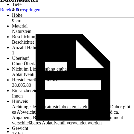
Tiefe
Bereich überspringen
40 cm
Höhe
9 cm
Material
Naturstein
Beschichtung
Beschichtet
Anzahl Hahnlöcher
1
Überlauf
Ohne Überlauf
Nicht im Lieferumfang enthalten
Ablaufventil, Armatur, Siphon
Herstellerartikelnummer
38.005.80
Einsatzbereich
Innen
Hinweis
Achtung : Jedes Natursteinbecken ist ein UNIKAT. Daher gibt
es Abweichungen in Form und Farbe. Die Maße sind ca.
Angaben., Bei Waschtischen ohne Überlauf muss ein nicht
verschließbares Ablaufventil verwendet werden
Gewicht
13 kg