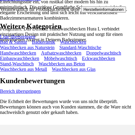
Einrichtungsstile ein, von rustikal über modern bis hin zu
minimalistisch. Die zeitlose Grundfarbe Schwarz unterstreicht die
Verantwortlich für Produktsicherheit siehe
.
Herstellerinformationen
elegante Erscheinung und lässt sich leicht mit verschiedensten
Badezimmerarmaturen kombinieren.
Weitere Kategorien
Festgezurrt: Das Differnz Handwaschbecken Hura L verbindet
einzigartiges Design mit praktischer Nutzung und sorgt für einen
Liste überspringen
individuellen Akzent in Deinem Badezimmer.
Bad & Sanitär
Badkeramik
Waschbecken
Waschbecken aus Naturstein
Standard-Waschtische
Handwaschbecken
Aufsatzwaschbecken
Doppelwaschtisch
Einbauwaschbecken
Möbelwaschtisch
Eckwaschbecken
Stand-Waschtisch
Waschbecken aus Beton
Waschbecken aus Metall
Waschbecken aus Glas
Kundenbewertungen
Bereich überspringen
Die Echtheit der Bewertungen wurde von uns nicht überprüft.
Bewertungen können auch von Kunden stammen, die die Ware nicht
nachweislich genutzt oder gekauft haben.