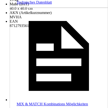
Technisches Datenblatt
Maße (BxT)
40.0 x 40.0 cm
AKN (Artikelkurznummer)
MVHA
EAN
8712793561249
MIX & MATCH Kombinations Möglichkeiten