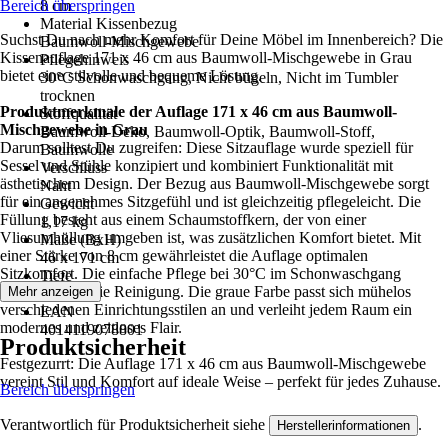
Bereich überspringen
8 cm
Material Kissenbezug
Suchst Du nach mehr Komfort für Deine Möbel im Innenbereich? Die
Baumwoll-Mischgewebe
Kissenauflage 171 x 46 cm aus Baumwoll-Mischgewebe in Grau
Pflegehinweis
bietet eine stilvolle und bequeme Lösung.
30°C Schonwaschgang, Nicht bügeln, Nicht im Tumbler
trocknen
Produktmerkmale der Auflage 171 x 46 cm aus Baumwoll-
Stoffqualität
Mischgewebe in Grau
Baumwoll-Deko, Baumwoll-Optik, Baumwoll-Stoff,
Darum solltest Du zugreifen: Diese Sitzauflage wurde speziell für
Baumwolle
Sessel und Stühle konzipiert und kombiniert Funktionalität mit
Verschluss
ästhetischem Design. Der Bezug aus Baumwoll-Mischgewebe sorgt
Naht
für ein angenehmes Sitzgefühl und ist gleichzeitig pflegeleicht. Die
Gewicht
Füllung besteht aus einem Schaumstoffkern, der von einer
1,17 kg
Vliesumhüllung umgeben ist, was zusätzlichen Komfort bietet. Mit
Maße (BxH)
einer Stärke von 8 cm gewährleistet die Auflage optimalen
46 x 171 cm
Sitzkomfort. Die einfache Pflege bei 30°C im Schonwaschgang
Tiefe
erleichtert Dir die Reinigung. Die graue Farbe passt sich mühelos
Mehr anzeigen
171 cm
verschiedenen Einrichtungsstilen an und verleiht jedem Raum ein
EAN
modernes und zeitloses Flair.
4014119078801
Produktsicherheit
Festgezurrt: Die Auflage 171 x 46 cm aus Baumwoll-Mischgewebe
vereint Stil und Komfort auf ideale Weise – perfekt für jedes Zuhause.
Bereich überspringen
Verantwortlich für Produktsicherheit siehe
.
Herstellerinformationen