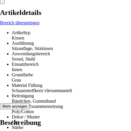
Artikeldetails
Bereich überspringen
Artikeltyp
Kissen
Ausführung
Sitzauflage, Sitzkissen
Anwendungsbereich
Sessel, Stuhl
Einsatzbereich
Innen
Grundfarbe
Grau
Material Füllung
Schaumstoffkern vliesummantelt
Befestigung
Bändchen, Gummiband
Material-Zusammensetzung
Mehr anzeigen
Poly/Cotton
Dekor / Muster
Beschreibung
Uni
Stärke