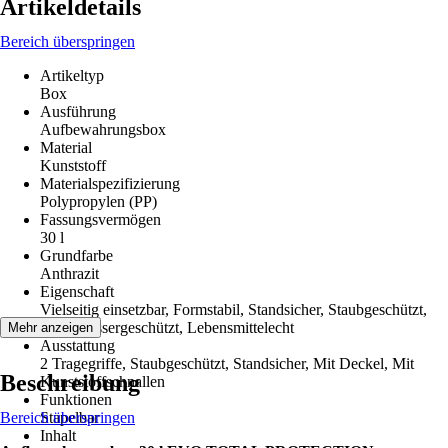
Artikeldetails
Bereich überspringen
Artikeltyp
Box
Ausführung
Aufbewahrungsbox
Material
Kunststoff
Materialspezifizierung
Polypropylen (PP)
Fassungsvermögen
30 l
Grundfarbe
Anthrazit
Eigenschaft
Vielseitig einsetzbar, Formstabil, Standsicher, Staubgeschützt,
Spritzwassergeschützt, Lebensmittelecht
Mehr anzeigen
Ausstattung
2 Tragegriffe, Staubgeschützt, Standsicher, Mit Deckel, Mit
Beschreibung
Kunststoffschnallen
Funktionen
Bereich überspringen
Stapelbar
Inhalt