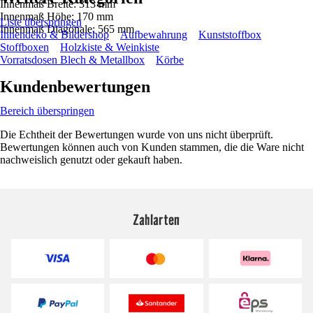
Innenmaß Breite: 313 mm
Innenmaß Höhe: 170 mm
Liste überspringen
Innenmaß Diagonale: 565 mm
Innendeko & Bildershop
Aufbewahrung
Kunststoffbox
Stoffboxen
Holzkiste & Weinkiste
Vorratsdosen Blech & Metallbox
Körbe
Kundenbewertungen
Bereich überspringen
Die Echtheit der Bewertungen wurde von uns nicht überprüft.
Bewertungen können auch von Kunden stammen, die die Ware nicht
nachweislich genutzt oder gekauft haben.
Zahlarten