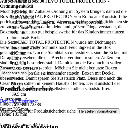
Aufbewahrungsbox 30 l EVO TOTAL PROTECTION -
1 Stück
Ordnung mit Stil
Gewicht
Möchten Sie in Ihr Zuhause Ordnung mit System bringen, dann ist die
1,249 kg
Box 30 l EVO TOTAL PROTECTION von Rotho aus Kunststoff die
Anwendung
perfekte Lösung. Die Größe gibt Ihnen verschiedene Möglichkeiten sie
Aufbewahrung, Lagern, Verstauen, Transportieren
zu nutzen. Sie können darin kleine und größere Dinge verstauen, die
Innenmaß Höhe
Boxen aber genauso gut beispielsweise für das Kinderzimmer nutzen.
170 mm
Innenmaß Breite
Die Serie EVO TOTAL PROTECTION wurde mit Dichtungen
425 mm
versehen, damit weder Schmutz noch Feuchtigkeit in die Box
Innenmaß Tiefe
gelangen können. Um die Stabilität zu unterstützen, sind die Ecken mit
295 mm
Dämpfern versehen, die das Brechen verhindern sollen. Außerdem
Höhe
sind die Griffe besonders stabil. Damit kann die Box auch in vollem
18,5 cm
Zustand gut getragen werden. Möchten Sie nicht benutzte Boxen
Maße (BxHxT)
verstauen, können Sie sie ineinander stapeln, Boxen mit Deckel
Mehr anzeigen
59 cm x 18.5 cm x 39.5 cm
übereinander. Damit sparen Sie zusätzlich Platz. Diese und auch die
Breite
Clear Boxen sollten in keinem Haushalt fehlen. Der Kunststoff der
59 cm
Produktsicherheit
Box ist lebensmittelecht und selbstverständlich schadstofffrei.
Tiefe
39,5 cm
Abmessungen:
EAN
Bereich überspringen
Länge: 590 mm
7610859172389
Breite: 395 mm
Verantwortlich für Produktsicherheit siehe
.
Herstellerinformationen
Höhe: 185 mm
Innenmaß Länge: 440 mm
Weitere Kategorien