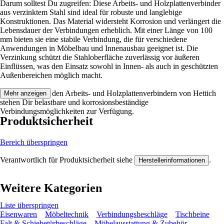
Darum solltest Du zugreifen: Diese Arbeits- und Holzplattenverbinder
aus verzinktem Stahl sind ideal für robuste und langlebige
Konstruktionen. Das Material widersteht Korrosion und verlängert die
Lebensdauer der Verbindungen erheblich. Mit einer Länge von 100
mm bieten sie eine stabile Verbindung, die für verschiedene
Anwendungen in Möbelbau und Innenausbau geeignet ist. Die
Verzinkung schützt die Stahloberfläche zuverlässig vor äußeren
Einflüssen, was den Einsatz sowohl in Innen- als auch in geschützten
Außenbereichen möglich macht.
Festgezurrt: Mit den Arbeits- und Holzplattenverbindern von Hettich
Mehr anzeigen
stehen Dir belastbare und korrosionsbeständige
Verbindungsmöglichkeiten zur Verfügung.
Produktsicherheit
Bereich überspringen
Verantwortlich für Produktsicherheit siehe
.
Herstellerinformationen
Weitere Kategorien
Liste überspringen
Eisenwaren
Möbeltechnik
Verbindungsbeschläge
Tischbeine
Falt & Schiebetürbeschläge
Möbelausstattung & Zubehör