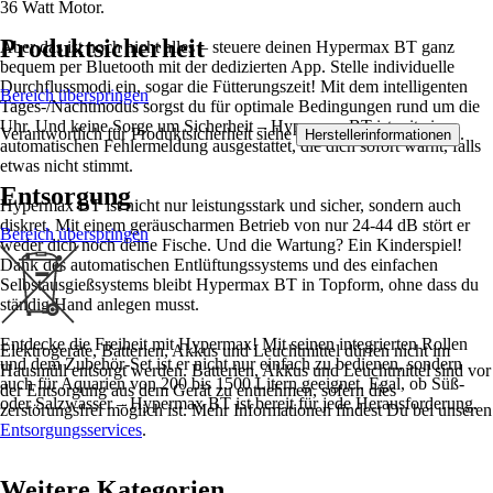
36 Watt Motor.
Produktsicherheit
Aber das ist noch nicht alles – steuere deinen Hypermax BT ganz
bequem per Bluetooth mit der dedizierten App. Stelle individuelle
Durchflussmodi ein, sogar die Fütterungszeit! Mit dem intelligenten
Bereich überspringen
Tages-/Nachtmodus sorgst du für optimale Bedingungen rund um die
Uhr. Und keine Sorge um Sicherheit – Hypermax BT ist mit einer
Verantwortlich für Produktsicherheit siehe
.
Herstellerinformationen
automatischen Fehlermeldung ausgestattet, die dich sofort warnt, falls
etwas nicht stimmt.
Entsorgung
Hypermax BT ist nicht nur leistungsstark und sicher, sondern auch
diskret. Mit einem geräuscharmen Betrieb von nur 24-44 dB stört er
Bereich überspringen
weder dich noch deine Fische. Und die Wartung? Ein Kinderspiel!
Dank des automatischen Entlüftungssystems und des einfachen
Selbstausgießsystems bleibt Hypermax BT in Topform, ohne dass du
ständig Hand anlegen musst.
Entdecke die Freiheit mit Hypermax! Mit seinen integrierten Rollen
Elektrogeräte, Batterien, Akkus und Leuchtmittel dürfen nicht im
und dem Zubehör-Set ist er nicht nur einfach zu bedienen, sondern
Hausmüll entsorgt werden. Batterien, Akkus und Leuchtmittel sind vor
auch für Aquarien von 200 bis 1500 Litern geeignet. Egal, ob Süß-
der Entsorgung aus dem Gerät zu entnehmen, sofern dies
oder Salzwasser – Hypermax BT ist bereit für jede Herausforderung.
zerstörungsfrei möglich ist. Mehr Informationen findest Du bei unseren
Entsorgungsservices
.
Weitere Kategorien