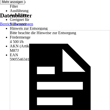
Artikeltyp
Mehr anzeigen
Filter
Ausführung
Datenblätter
Aussenfilter
Geeignet für
Bereich überspringen
Süßwasser
Hinweis zur Entsorgung
Bitte beachte die Hinweise zur Entsorgung
Fördermenge
4 500 l/h
AKN (Artikelkurznummer)
M87J
EAN
5905546341240