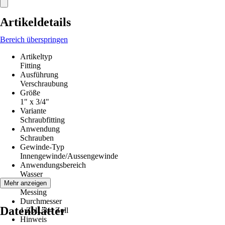
Artikeldetails
Bereich überspringen
Artikeltyp
Fitting
Ausführung
Verschraubung
Größe
1" x 3/4"
Variante
Schraubfitting
Anwendung
Schrauben
Gewinde-Typ
Innengewinde/Aussengewinde
Anwendungsbereich
Wasser
Material
Mehr anzeigen
Messing
Durchmesser
Datenblätter
1 Zoll, 3/4 Zoll
Hinweis