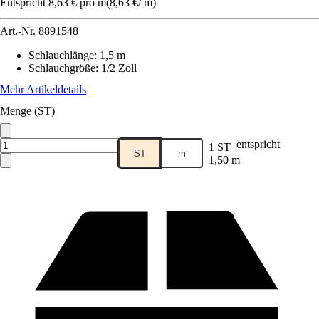
Entspricht 8,63 € pro m
(
8,63 €
/
m
)
Art.-Nr.
8891548
Schlauchlänge
:
1,5 m
Schlauchgröße
:
1/2 Zoll
Mehr Artikeldetails
Menge (ST)
entspricht
1 ST
ST
m
1,50 m