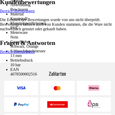
Außen
Kundenbewertungen
Anwendung
Bewässern
Bereich überspringen
Material
Kunststoff
Die Echtheit der Bewertungen wurde von uns nicht überprüft.
Materialspezifizierung
Bewertungen können auch von Kunden stammen, die die Ware nicht
PVC
nachweislich genutzt oder gekauft haben.
Meterware
Nein
Fragen & Antworten
Grundfarbe
Schwarz, Orange
Schlauchdurchmesser
Bereich überspringen
13 mm
Betriebsdruck
10 bar
EAN
Zahlarten
4078500002516