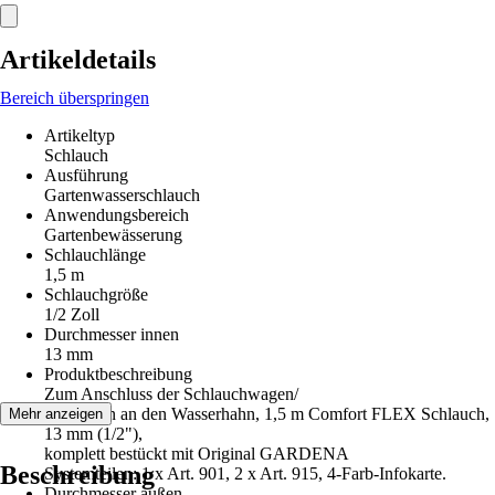
Artikeldetails
Bereich überspringen
Artikeltyp
Schlauch
Ausführung
Gartenwasserschlauch
Anwendungsbereich
Gartenbewässerung
Schlauchlänge
1,5 m
Schlauchgröße
1/2 Zoll
Durchmesser innen
13 mm
Produktbeschreibung
Zum Anschluss der Schlauchwagen/
-trommeln an den Wasserhahn, 1,5 m Comfort FLEX Schlauch,
Mehr anzeigen
13 mm (1/2"),
komplett bestückt mit Original GARDENA
Beschreibung
Systemteilen: 1 x Art. 901, 2 x Art. 915, 4-Farb-Infokarte.
Durchmesser außen