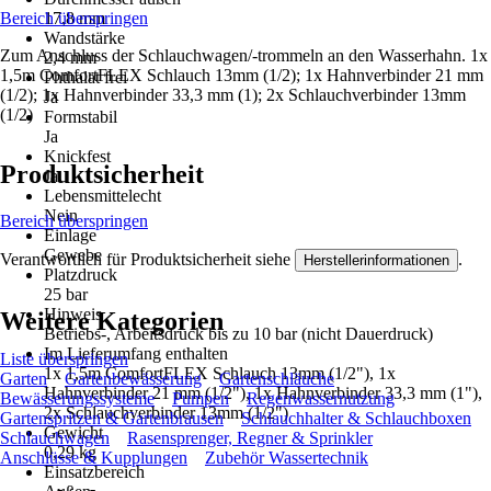
Bereich überspringen
17,8 mm
Wandstärke
Zum Anschluss der Schlauchwagen/-trommeln an den Wasserhahn. 1x
2,4 mm
1,5m ComfortFLEX Schlauch 13mm (1/2); 1x Hahnverbinder 21 mm
Phthalat frei
(1/2); 1x Hahnverbinder 33,3 mm (1); 2x Schlauchverbinder 13mm
Ja
(1/2)
Formstabil
Ja
Knickfest
Produktsicherheit
Ja
Lebensmittelecht
Nein
Bereich überspringen
Einlage
Gewebe
Verantwortlich für Produktsicherheit siehe
.
Herstellerinformationen
Platzdruck
25 bar
Hinweis
Weitere Kategorien
Betriebs-, Arbeitsdruck bis zu 10 bar (nicht Dauerdruck)
Im Lieferumfang enthalten
Liste überspringen
1x 1,5m ComfortFLEX Schlauch 13mm (1/2"), 1x
Garten
Gartenbewässerung
Gartenschläuche
Hahnverbinder 21 mm (1/2"), 1x Hahnverbinder 33,3 mm (1"),
Bewässerungssysteme
Pumpen
Regenwassernutzung
2x Schlauchverbinder 13mm (1/2")
Gartenspritzen & Gartenbrausen
Schlauchhalter & Schlauchboxen
Gewicht
Schlauchwagen
Rasensprenger, Regner & Sprinkler
0,29 kg
Anschlüsse & Kupplungen
Zubehör Wassertechnik
Einsatzbereich