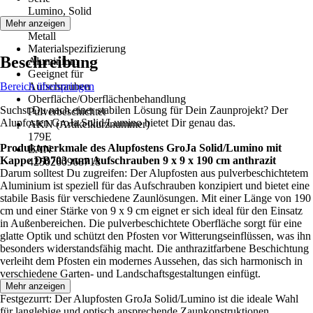
Lumino, Solid
Material
Mehr anzeigen
Metall
Materialspezifizierung
Beschreibung
Aluminium
Geeignet für
Bereich überspringen
Aufschrauben
Oberfläche/Oberflächenbehandlung
Suchst Du nach einer stabilen Lösung für Dein Zaunprojekt? Der
Pulverbeschichtet
Alupfosten GroJa Solid/Lumino bietet Dir genau das.
AKN (Artikelkurznummer)
179E
Produktmerkmale des Alupfostens GroJa Solid/Lumino mit
EAN
Kappe DB703 zum Aufschrauben 9 x 9 x 190 cm anthrazit
4250260968718
Darum solltest Du zugreifen: Der Alupfosten aus pulverbeschichtetem
Aluminium ist speziell für das Aufschrauben konzipiert und bietet eine
stabile Basis für verschiedene Zaunlösungen. Mit einer Länge von 190
cm und einer Stärke von 9 x 9 cm eignet er sich ideal für den Einsatz
in Außenbereichen. Die pulverbeschichtete Oberfläche sorgt für eine
glatte Optik und schützt den Pfosten vor Witterungseinflüssen, was ihn
besonders widerstandsfähig macht. Die anthrazitfarbene Beschichtung
verleiht dem Pfosten ein modernes Aussehen, das sich harmonisch in
verschiedene Garten- und Landschaftsgestaltungen einfügt.
Mehr anzeigen
Festgezurrt: Der Alupfosten GroJa Solid/Lumino ist die ideale Wahl
für langlebige und optisch ansprechende Zaunkonstruktionen.