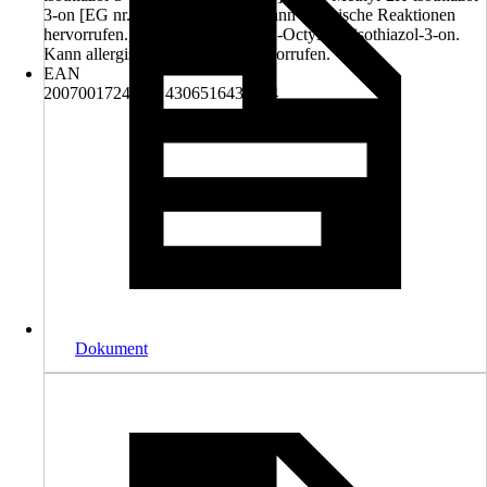
3-on [EG nr. 220-239-6] (3:1). Kann allergische Reaktionen
hervorrufen., (EUH208) Enthält 2-Octyl-2H-isothiazol-3-on.
Kann allergische Reaktionen hervorrufen.
EAN
2007001724254, 4306516432684
Dokument