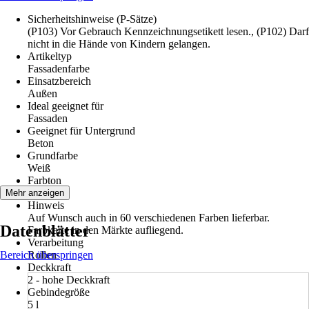
Sicherheitshinweise (P-Sätze)
(P103) Vor Gebrauch Kennzeichnungsetikett lesen., (P102) Darf
nicht in die Hände von Kindern gelangen.
Artikeltyp
Fassadenfarbe
Einsatzbereich
Außen
Ideal geeignet für
Fassaden
Geeignet für Untergrund
Beton
Grundfarbe
Weiß
Farbton
Weiß
Mehr anzeigen
Hinweis
Auf Wunsch auch in 60 verschiedenen Farben lieferbar.
Datenblätter
Farbkarte in den Märkte aufliegend.
Verarbeitung
Bereich überspringen
Rollen
Deckkraft
2 - hohe Deckkraft
Gebindegröße
5 l