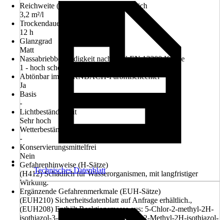
Reichweite (ca.) bei einmaligem Anstrich
3,2 m²/l
Trockendauer ca.
12 h
Glanzgrad
Matt
Nassabriebbeständigkeit nach DIN EN 13300 Klasse
1 - hoch scheuerbeständig
Abtönbar im HORNBACH-Farbmischcenter
Ja
Basis
-
Lichtbeständigkeit
Sehr hoch
Wetterbeständigkeit
-
Konservierungsmittelfrei
Nein
Gefahrenhinweise (H-Sätze)
Technisches Datenblatt
(H412) Schädlich für Wasserorganismen, mit langfristiger
Wirkung.
Ergänzende Gefahrenmerkmale (EUH-Sätze)
(EUH210) Sicherheitsdatenblatt auf Anfrage erhältlich.,
(EUH208) Enthält Reaktionsmasse aus: 5-Chlor-2-methyl-2H-
isothiazol-3-on [EG nr. 247-500-7] und 2-Methyl-2H-isothiazol-