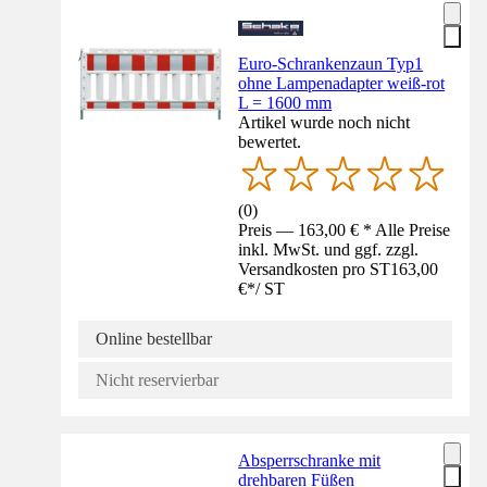
Euro-Schrankenzaun Typ1
ohne Lampenadapter weiß-rot
L = 1600 mm
Artikel wurde noch nicht
bewertet.
(
0
)
Preis — 163,00 € * Alle Preise
inkl. MwSt. und ggf. zzgl.
Versandkosten pro ST
163,00
€
*
/
ST
Online bestellbar
Nicht reservierbar
Absperrschranke mit
drehbaren Füßen