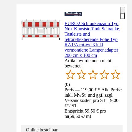
EURO2 Schrankenzaun Typ
Nox Kunststoff mit Schranke,
Tastleiste und
retroreflektierende Folie Typ
RA1/A rot-weiß inkl
vormontierte Lampenadapter
200 cm x 100 cm
Artikel wurde noch nicht
bewertet.
(
0
)
Preis — 119,00 € * Alle Preise
inkl. MwSt. und ggf. zzgl.
Versandkosten pro ST
119,00
€
*
/
ST
Entspricht 59,50 € pro
m
(
59,50 €
/
m
)
Online bestellbar