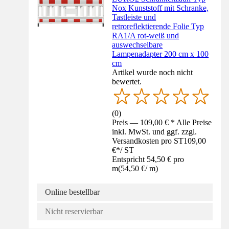
Nox Kunststoff mit Schranke,
Tastleiste und
retroreflektierende Folie Typ
RA1/A rot-weiß und
auswechselbare
Lampenadapter 200 cm x 100
cm
Artikel wurde noch nicht
bewertet.
(
0
)
Preis — 109,00 € * Alle Preise
inkl. MwSt. und ggf. zzgl.
Versandkosten pro ST
109,00
€
*
/
ST
Entspricht 54,50 € pro
m
(
54,50 €
/
m
)
Online bestellbar
Nicht reservierbar