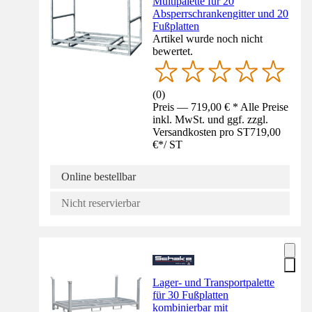
Multipalette für 20
Absperrschrankengitter und 20
Fußplatten
Artikel wurde noch nicht
bewertet.
(
0
)
Preis — 719,00 € * Alle Preise
inkl. MwSt. und ggf. zzgl.
Versandkosten pro ST
719,00
€
*
/
ST
Online bestellbar
Nicht reservierbar
Lager- und Transportpalette
für 30 Fußplatten
kombinierbar mit