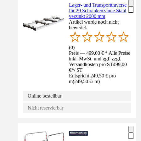
Lager- und Transporttraverse
für 20 Schrankenzäune Stahl
verzinkt 2000 mm
Artikel wurde noch nicht
bewertet.
(
0
)
Preis — 499,00 € * Alle Preise
inkl. MwSt. und ggf. zzgl.
Versandkosten pro ST
499,00
€
*
/
ST
Entspricht 249,50 € pro
m
(
249,50 €
/
m
)
Online bestellbar
Nicht reservierbar