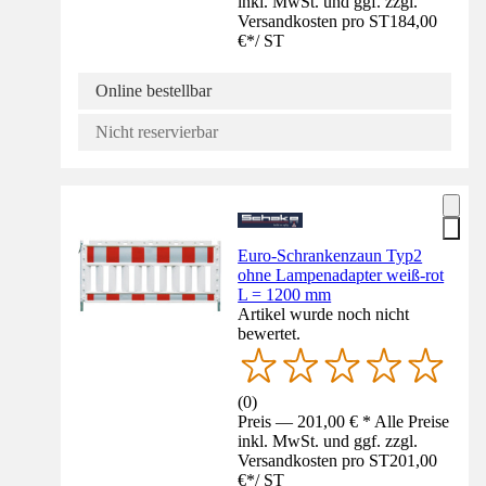
inkl. MwSt. und ggf. zzgl.
Versandkosten pro ST
184,00
€
*
/
ST
Online bestellbar
Nicht reservierbar
Euro-Schrankenzaun Typ2
ohne Lampenadapter weiß-rot
L = 1200 mm
Artikel wurde noch nicht
bewertet.
(
0
)
Preis — 201,00 € * Alle Preise
inkl. MwSt. und ggf. zzgl.
Versandkosten pro ST
201,00
€
*
/
ST