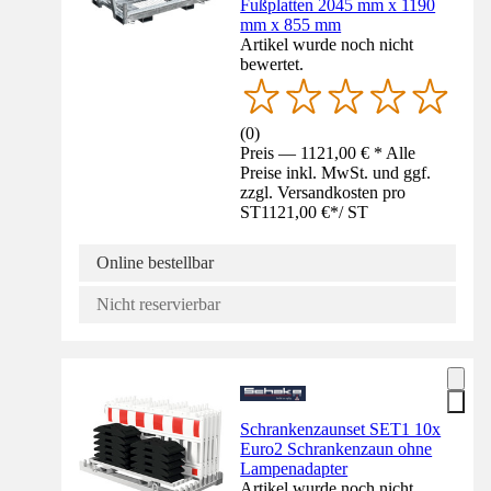
Fußplatten 2045 mm x 1190
mm x 855 mm
Artikel wurde noch nicht
bewertet.
(
0
)
Preis — 1121,00 € * Alle
Preise inkl. MwSt. und ggf.
zzgl. Versandkosten pro
ST
1121,00 €
*
/
ST
Online bestellbar
Nicht reservierbar
Schrankenzaunset SET1 10x
Euro2 Schrankenzaun ohne
Lampenadapter
Artikel wurde noch nicht