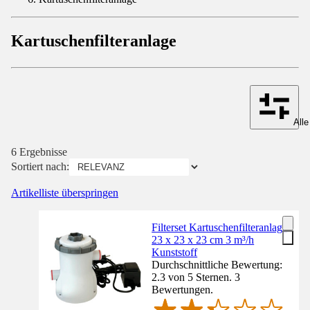
Kartuschenfilteranlage
Alle
6 Ergebnisse
Sortiert nach:
Artikelliste überspringen
Filterset Kartuschenfilteranlage
23 x 23 x 23 cm 3 m³/h
Kunststoff
Durchschnittliche Bewertung:
2.3 von 5 Sternen. 3
Bewertungen.