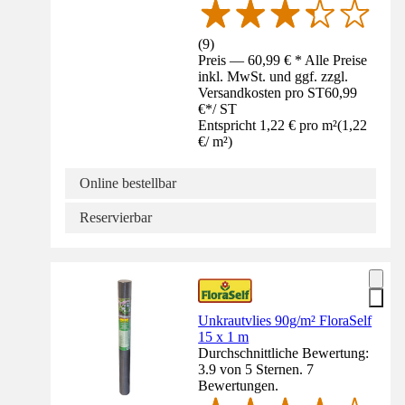
(
9
)
Preis — 60,99 € * Alle Preise
inkl. MwSt. und ggf. zzgl.
Versandkosten pro ST
60,99
€
*
/
ST
Entspricht 1,22 € pro m²
(
1,22
€
/
m²
)
Online bestellbar
Reservierbar
Unkrautvlies 90g/m² FloraSelf
15 x 1 m
Durchschnittliche Bewertung:
3.9 von 5 Sternen. 7
Bewertungen.