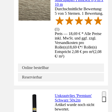
10 m
Durchschnittliche Bewertung:
5 von 5 Sternen. 1 Bewertung.
(
1
)
Preis — 18,69 € * Alle Preise
inkl. MwSt. und ggf. zzgl.
Versandkosten pro
Rolle(n)
18,69 €
*
/
Rolle(n)
Entspricht 2,08 € pro m²
(
2,08
€
/
m²
)
Online bestellbar
Reservierbar
Unkrautvlies 'Premium'
Schwarz 50x2m
Artikel wurde noch nicht
bewertet.