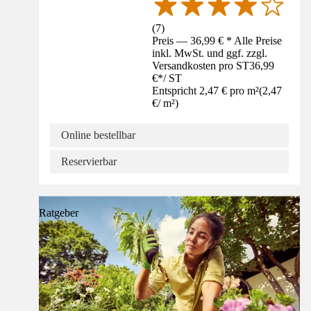
(
7
)
Preis — 36,99 € * Alle Preise
inkl. MwSt. und ggf. zzgl.
Versandkosten pro ST
36,99
€
*
/
ST
Entspricht 2,47 € pro m²
(
2,47
€
/
m²
)
Online bestellbar
Reservierbar
Ratgeber