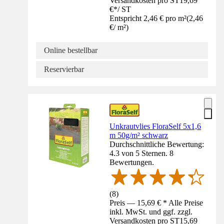
Versandkosten pro ST
19,69
€
*
/
ST
Entspricht 2,46 € pro m²
(
2,46
€
/
m²
)
Online bestellbar
Reservierbar
Unkrautvlies FloraSelf 5x1,6
m 50g/m² schwarz
Durchschnittliche Bewertung:
4.3 von 5 Sternen. 8
Bewertungen.
(
8
)
Preis — 15,69 € * Alle Preise
inkl. MwSt. und ggf. zzgl.
Versandkosten pro ST
15,69