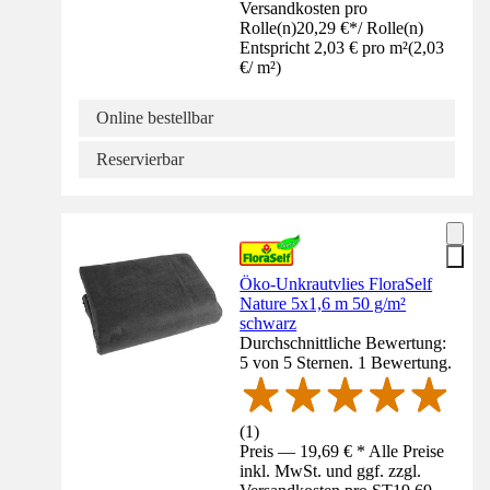
Versandkosten pro
Rolle(n)
20,29 €
*
/
Rolle(n)
Entspricht 2,03 € pro m²
(
2,03
€
/
m²
)
Online bestellbar
Reservierbar
Öko-Unkrautvlies FloraSelf
Nature 5x1,6 m 50 g/m²
schwarz
Durchschnittliche Bewertung:
5 von 5 Sternen. 1 Bewertung.
(
1
)
Preis — 19,69 € * Alle Preise
inkl. MwSt. und ggf. zzgl.