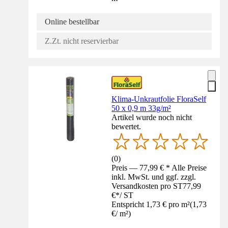
Online bestellbar
Z.Zt. nicht reservierbar
Klima-Unkrautfolie FloraSelf
50 x 0,9 m 33g/m²
Artikel wurde noch nicht
bewertet.
(
0
)
Preis — 77,99 € * Alle Preise
inkl. MwSt. und ggf. zzgl.
Versandkosten pro ST
77,99
€
*
/
ST
Entspricht 1,73 € pro m²
(
1,73
€
/
m²
)