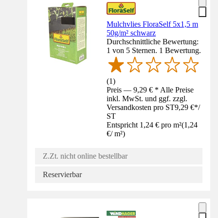
Mulchvlies FloraSelf 5x1,5 m
50g/m² schwarz
Durchschnittliche Bewertung:
1 von 5 Sternen. 1 Bewertung.
(
1
)
Preis — 9,29 € * Alle Preise
inkl. MwSt. und ggf. zzgl.
Versandkosten pro ST
9,29 €
*
/
ST
Entspricht 1,24 € pro m²
(
1,24
€
/
m²
)
Z.Zt. nicht online bestellbar
Reservierbar