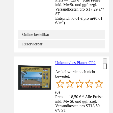
Preis — 7,29 € * Alle Preise
inkl. MwSt. und ggf. zzgl.
Versandkosten pro ST
7,29 €
*
/
ST
Entspricht 0,61 € pro m²
(
0,61
€
/
m²
)
Online bestellbar
Reservierbar
Unkrautvlies Planex CP2
Artikel wurde noch nicht
bewertet.
(
0
)
Preis — 18,50 € * Alle Preise
inkl. MwSt. und ggf. zzgl.
Versandkosten pro ST
18,50
€
*
/
ST