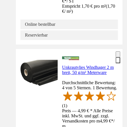
€
*
/
ST
Entspricht 1,70 € pro m²
(
1,70
€
/
m²
)
Online bestellbar
Reservierbar
Unkrautvlies Windhager 2 m
breit, 50 g/m² Meterware
Durchschnittliche Bewertung:
4 von 5 Sternen. 1 Bewertung.
(
1
)
Preis — 4,99 € * Alle Preise
inkl. MwSt. und ggf. zzgl.
Versandkosten pro m
4,99 €
*
/
m