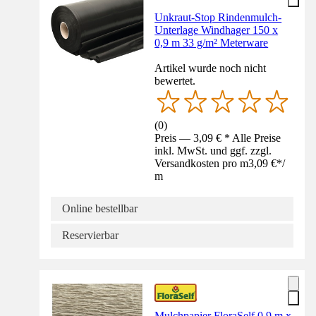
Unkraut-Stop Rindenmulch-
Unterlage Windhager 150 x
0,9 m 33 g/m² Meterware
Artikel wurde noch nicht
bewertet.
(
0
)
Preis — 3,09 € * Alle Preise
inkl. MwSt. und ggf. zzgl.
Versandkosten pro m
3,09 €
*
/
m
Online bestellbar
Reservierbar
Mulchpapier FloraSelf 0,9 m x