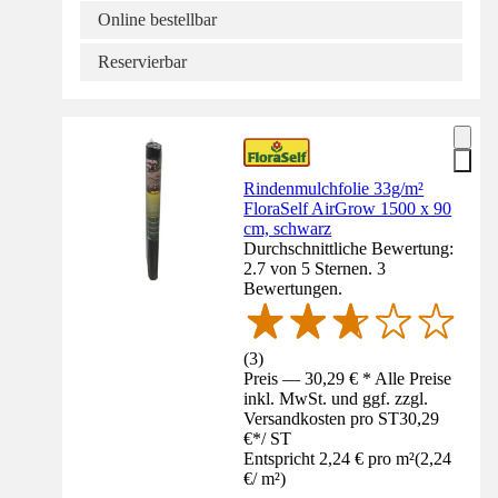
Online bestellbar
Reservierbar
Rindenmulchfolie 33g/m²
FloraSelf AirGrow 1500 x 90
cm, schwarz
Durchschnittliche Bewertung:
2.7 von 5 Sternen. 3
Bewertungen.
(
3
)
Preis — 30,29 € * Alle Preise
inkl. MwSt. und ggf. zzgl.
Versandkosten pro ST
30,29
€
*
/
ST
Entspricht 2,24 € pro m²
(
2,24
€
/
m²
)