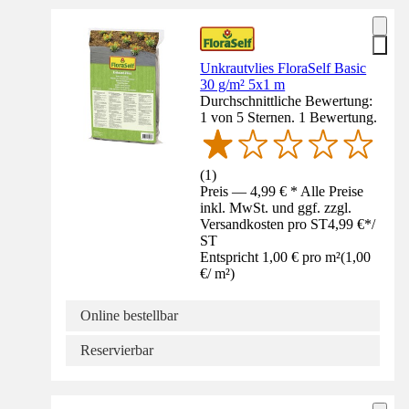
Unkrautvlies FloraSelf Basic
30 g/m² 5x1 m
Durchschnittliche Bewertung:
1 von 5 Sternen. 1 Bewertung.
(
1
)
Preis — 4,99 € * Alle Preise
inkl. MwSt. und ggf. zzgl.
Versandkosten pro ST
4,99 €
*
/
ST
Entspricht 1,00 € pro m²
(
1,00
€
/
m²
)
Online bestellbar
Reservierbar