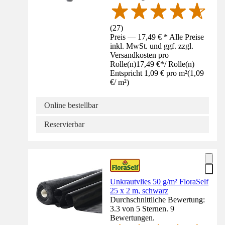
(
27
)
Preis — 17,49 € * Alle Preise
inkl. MwSt. und ggf. zzgl.
Versandkosten pro
Rolle(n)
17,49 €
*
/
Rolle(n)
Entspricht 1,09 € pro m²
(
1,09
€
/
m²
)
Online bestellbar
Reservierbar
Unkrautvlies 50 g/m² FloraSelf
25 x 2 m, schwarz
Durchschnittliche Bewertung:
3.3 von 5 Sternen. 9
Bewertungen.