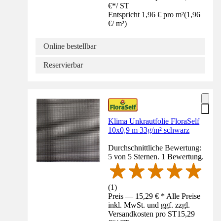
€
*
/
ST
Entspricht 1,96 € pro m²
(
1,96
€
/
m²
)
Online bestellbar
Reservierbar
Klima Unkrautfolie FloraSelf
10x0,9 m 33g/m² schwarz
Durchschnittliche Bewertung:
5 von 5 Sternen. 1 Bewertung.
(
1
)
Preis — 15,29 € * Alle Preise
inkl. MwSt. und ggf. zzgl.
Versandkosten pro ST
15,29