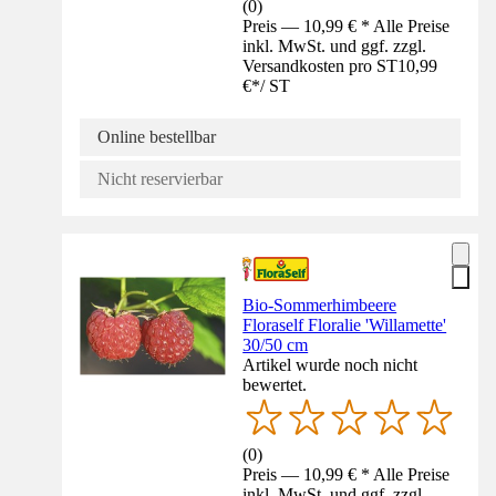
(
0
)
Preis — 10,99 € * Alle Preise
inkl. MwSt. und ggf. zzgl.
Versandkosten pro ST
10,99
€
*
/
ST
Online bestellbar
Nicht reservierbar
Bio-Sommerhimbeere
Floraself Floralie 'Willamette'
30/50 cm
Artikel wurde noch nicht
bewertet.
(
0
)
Preis — 10,99 € * Alle Preise
inkl. MwSt. und ggf. zzgl.