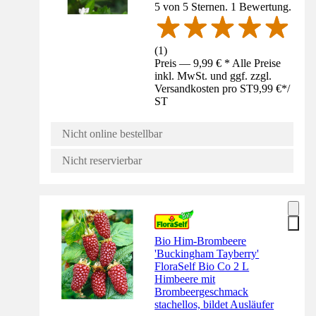
5 von 5 Sternen. 1 Bewertung.
(
1
)
Preis — 9,99 € * Alle Preise
inkl. MwSt. und ggf. zzgl.
Versandkosten pro ST
9,99 €
*
/
ST
Nicht online bestellbar
Nicht reservierbar
Bio Him-Brombeere
'Buckingham Tayberry'
FloraSelf Bio Co 2 L
Himbeere mit
Brombeergeschmack
stachellos, bildet Ausläufer