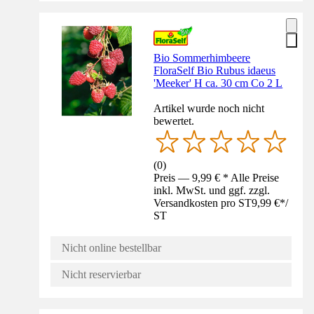
Bio Sommerhimbeere
FloraSelf Bio Rubus idaeus
'Meeker' H ca. 30 cm Co 2 L
Artikel wurde noch nicht
bewertet.
(
0
)
Preis — 9,99 € * Alle Preise
inkl. MwSt. und ggf. zzgl.
Versandkosten pro ST
9,99 €
*
/
ST
Nicht online bestellbar
Nicht reservierbar