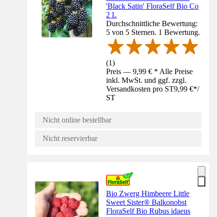
'Black Satin' FloraSelf Bio Co
2 L
Durchschnittliche Bewertung:
5 von 5 Sternen. 1 Bewertung.
(
1
)
Preis — 9,99 € * Alle Preise
inkl. MwSt. und ggf. zzgl.
Versandkosten pro ST
9,99 €
*
/
ST
Nicht online bestellbar
Nicht reservierbar
Bio Zwerg Himbeere Little
Sweet Sister® Balkonobst
FloraSelf Bio Rubus idaeus