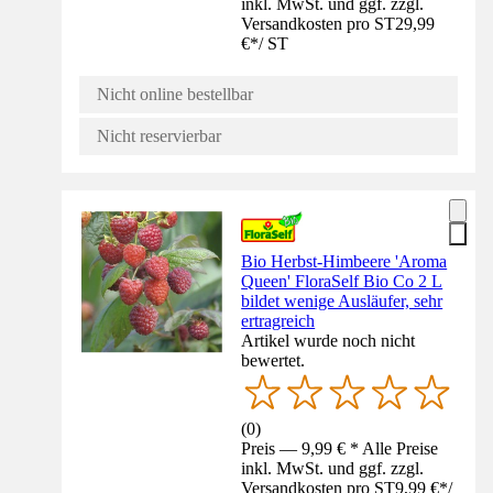
inkl. MwSt. und ggf. zzgl.
Versandkosten pro ST
29,99
€
*
/
ST
Nicht online bestellbar
Nicht reservierbar
Bio Herbst-Himbeere 'Aroma
Queen' FloraSelf Bio Co 2 L
bildet wenige Ausläufer, sehr
ertragreich
Artikel wurde noch nicht
bewertet.
(
0
)
Preis — 9,99 € * Alle Preise
inkl. MwSt. und ggf. zzgl.
Versandkosten pro ST
9,99 €
*
/