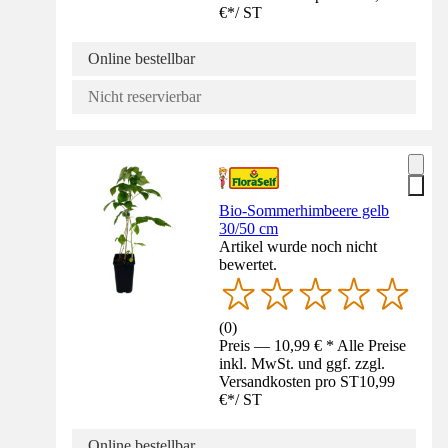
€
*
/
ST
Online bestellbar
Nicht reservierbar
Bio-Sommerhimbeere gelb
30/50 cm
Artikel wurde noch nicht
bewertet.
(
0
)
Preis — 10,99 € * Alle Preise
inkl. MwSt. und ggf. zzgl.
Versandkosten pro ST
10,99
€
*
/
ST
Online bestellbar