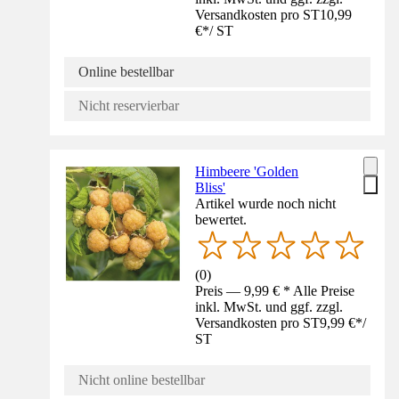
Versandkosten pro ST
10,99
€
*
/
ST
Online bestellbar
Nicht reservierbar
Himbeere 'Golden
Bliss'
Artikel wurde noch nicht
bewertet.
(
0
)
Preis — 9,99 € * Alle Preise
inkl. MwSt. und ggf. zzgl.
Versandkosten pro ST
9,99 €
*
/
ST
Nicht online bestellbar