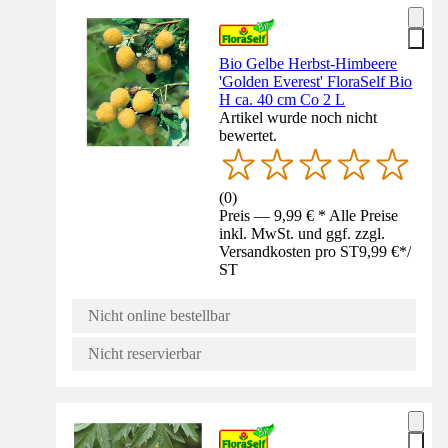
Bio Gelbe Herbst-Himbeere
'Golden Everest' FloraSelf Bio
H ca. 40 cm Co 2 L
Artikel wurde noch nicht
bewertet.
(
0
)
Preis — 9,99 € * Alle Preise
inkl. MwSt. und ggf. zzgl.
Versandkosten pro ST
9,99 €
*
/
ST
Nicht online bestellbar
Nicht reservierbar