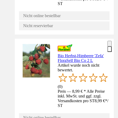
ST
Nicht online bestellbar
Nicht reservierbar
Bio Herbst-Himbeere 'Zefa'
FloraSelf Bio Co 2 L
Artikel wurde noch nicht
bewertet.
(
0
)
Preis — 8,99 € * Alle Preise
inkl. MwSt. und ggf. zzgl.
Versandkosten pro ST
8,99 €
*
/
ST
Nicht online bestellbar