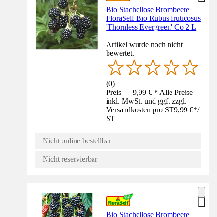
Bio Stachellose Brombeere
FloraSelf Bio Rubus fruticosus
'Thornless Evergreen' Co 2 L
Artikel wurde noch nicht
bewertet.
(
0
)
Preis — 9,99 € * Alle Preise
inkl. MwSt. und ggf. zzgl.
Versandkosten pro ST
9,99 €
*
/
ST
Nicht online bestellbar
Nicht reservierbar
Bio Stachellose Brombeere